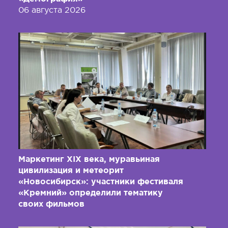
06 августа 2026
Маркетинг XIX века, муравьиная
цивилизация и метеорит
«Новосибирск»: участники фестиваля
«Кремний» определили тематику
своих фильмов