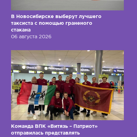
В Новосибирске выберут лучшего
таксиста с помощью граненого
стакана
06 августа 2026
Команда ВПК «Витязь – Патриот»
отправилась представлять