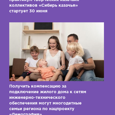
коллективов «Сибирь казачья»
стартует 30 июня
Получить компенсацию за
подключение жилого дома к сетям
инженерно-технического
обеспечения могут многодетные
семьи региона по нацпроекту
«Демография»