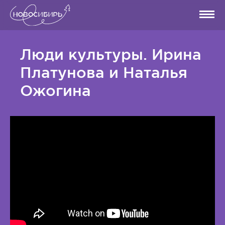
Люди культуры. Ирина
Платунова и Наталья
Ожогина