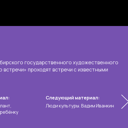
ибирского государственного художественного
о встречи» проходят встречи с известными
иал:
Следующий материал:
лант,
Люди культуры. Вадим Иванкин
 ребёнку