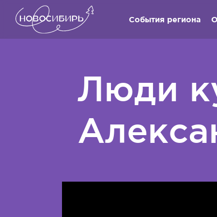
События региона
О
Люди к
Алекса