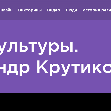
нлайн
Викторины
Видео
Люди
История рег
ультуры.
ндр Крутик