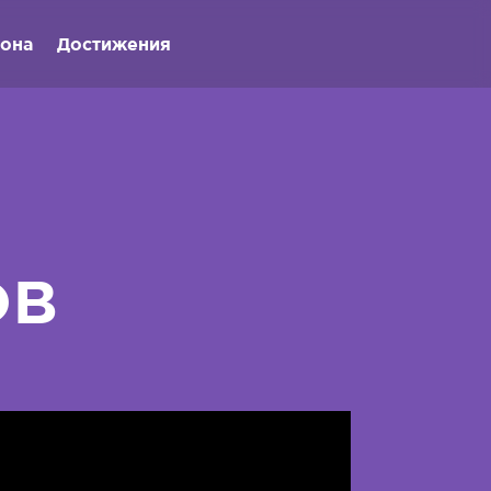
иона
Достижения
ов