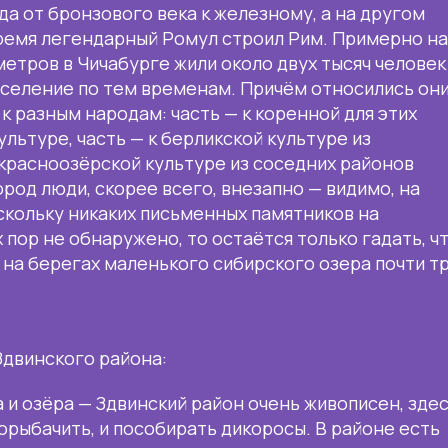
да от бронзового века к железному, а на другом
время легендарный Ромул строил Рим. Примерно н
метров в Чичабурге жили около двух тысяч человек
селение по тем временам. Причём относились они
 к разным народам: часть — к коренной для этих
льтуре, часть — к берликской культуре из
красноозёрской культуре из соседних районов
род люди, скорее всего, внезапно — видимо, на
оскольку никаких письменных памятников на
 пор не обнаружено, то остаётся только гадать, ч
 на берегах маленького сибирского озера почти т
Здвинского района:
а и озёра — Здвинский район очень живописен, зде
порыбачить, и пособирать дикоросы. В районе есть