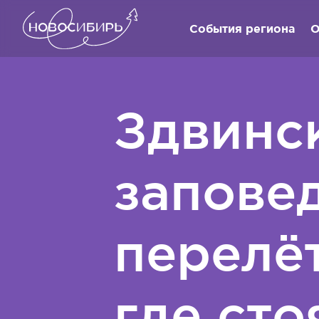
События региона
О
Здвинс
запове
перелёт
где ст