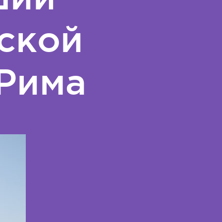
ской
 Рима