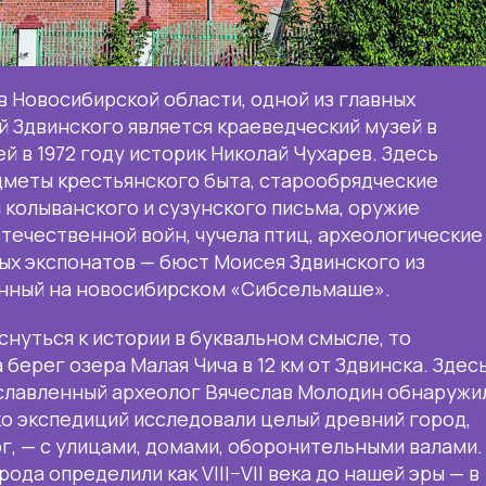
ов Новосибирской области, одной из главных
 Здвинского является краеведческий музей в
й в 1972 году историк Николай Чухарев. Здесь
дметы крестьянского быта, старообрядческие
 колыванского и сузунского письма, оружие
течественной войн, чучела птиц, археологические
ых экспонатов — бюст Моисея Здвинского из
енный на новосибирском «Сибсельмаше».
снуться к истории в буквальном смысле, то
берег озера Малая Чича в 12 км от Здвинска. Здес
ославленный археолог Вячеслав Молодин обнаружи
о экспедиций исследовали целый древний город,
г, — с улицами, домами, оборонительными валами.
да определили как VIII–VII века до нашей эры — в