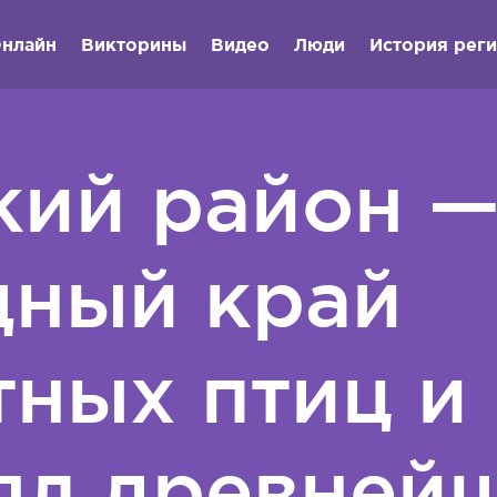
нлайн
Викторины
Видео
Люди
История рег
кий район —
дный край
ных птиц и 
оял древней