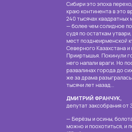
Сибири это эпоха перехо
краю континента в это 
240 тысячах квадратных 
— более чем солидное по
судя по остаткам утвари,
мест позднеирменской ку
Северного Казахстана и 
Прииртышья. Покинули го
него напали враги. Но п
развалинах города до сих
же за драма разыгралась
тысячи лет назад…
ДМИТРИЙ ФРАНЧУК,
депутат заксобрания от 
— Берёзы и осины, болот
можно и поохотиться, и 