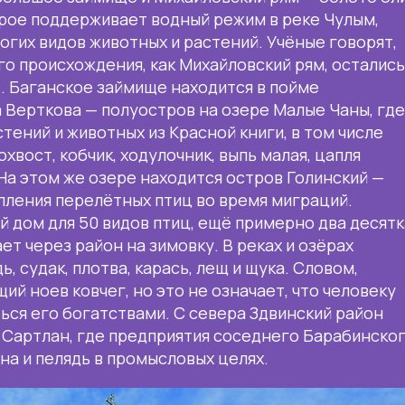
орое поддерживает водный режим в реке Чулым,
гих видов животных и растений. Учёные говорят,
го происхождения, как Михайловский рям, осталис
. Баганское займище находится в пойме
 Верткова — полуостров на озере Малые Чаны, гд
тений и животных из Красной книги, в том числе
хвост, кобчик, ходулочник, выпь малая, цапля
 На этом же озере находится остров Голинский —
пления перелётных птиц во время миграций.
й дом для 50 видов птиц, ещё примерно два десятк
ет через район на зимовку. В реках и озёрах
ь, судак, плотва, карась, лещ и щука. Словом,
ий ноев ковчег, но это не означает, что человеку
ься его богатствами. С севера Здвинский район
 Сартлан, где предприятия соседнего Барабинско
а и пелядь в промысловых целях.