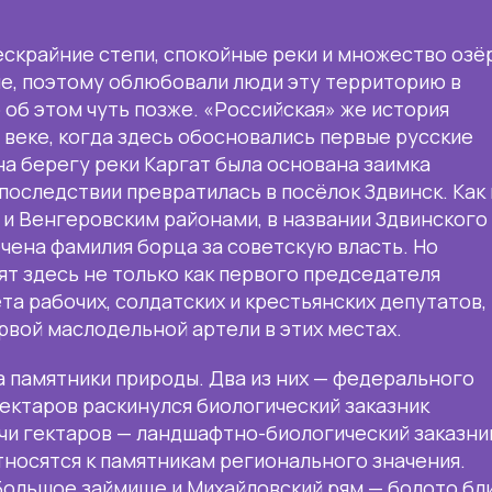
ескрайние степи, спокойные реки и множество озё
е, поэтому облюбовали люди эту территорию в
 об этом чуть позже. «Российская» же история
I веке, когда здесь обосновались первые русские
 на берегу реки Каргат была основана заимка
последствии превратилась в посёлок Здвинск. Как 
 и Венгеровским районами, в названии Здвинского
чена фамилия борца за советскую власть. Но
т здесь не только как первого председателя
та рабочих, солдатских и крестьянских депутатов,
ервой маслодельной артели в этих местах.
а памятники природы. Два из них — федерального
 гектаров раскинулся биологический заказник
сячи гектаров — ландшафтно-биологический заказни
тносятся к памятникам регионального значения.
Большое займище и Михайловский рям — болото бл