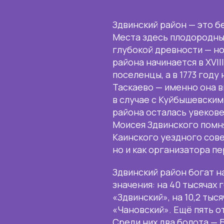
Здвинский район — это б
Места здесь плодородны
глубокой древности — но
района начинается в XVII
поселенцы, а в 1773 году
Таскаево — именно она в
в случае с Куйбышевским
района осталась увекове
Моисея Здвинского помня
Каинского уездного сове
но и как организатора п
Здвинский район богат н
значения: на 40 тысячах
«Здвинский», на 10,2 ты
«Чановский». Ещё пять о
Среди них два болота — 