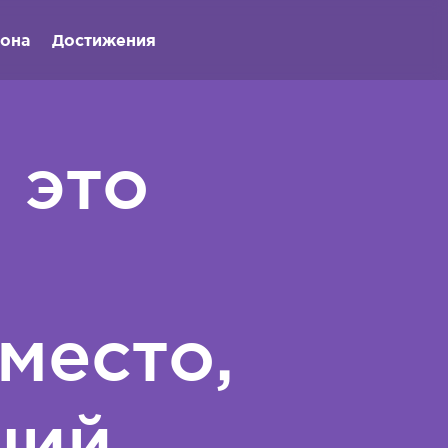
иона
Достижения
 это
место,
ший