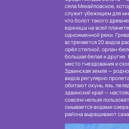
села Михайловское, кот
служит убежищем для мно
что болот такого древне
единицы на всей планете
одноименной реки. Грива
встречается 20 видов рас
орёл степной, орлан-бело
большая белая и другие.
место гнездования и ско
Здвинская земля — родно
видов регулярно пролета
обитают окунь, язь, пеляд
здвинский край — настоящ
совсем нельзя пользоват
омывается водами озера
района выращивают сазан