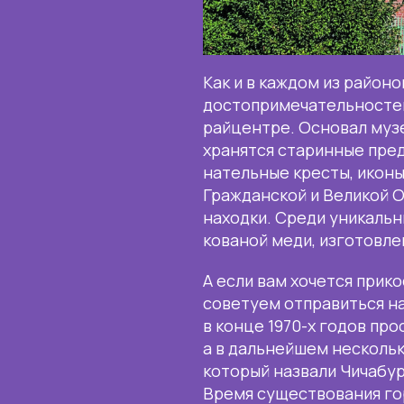
Как и в каждом из район
достопримечательностей
райцентре. Основал музе
хранятся старинные пре
нательные кресты, иконы
Гражданской и Великой О
находки. Среди уникальн
кованой меди, изготовл
А если вам хочется прико
советуем отправиться на 
в конце 1970-х годов пр
а в дальнейшем нескольк
который назвали Чичабур
Время существования горо