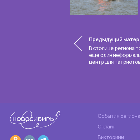
Предыдущий матер
В столице региона п
еще один неформал
центр для патриото
События регион
Онлайн
Викторины