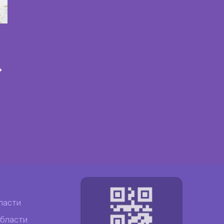
ласти
области