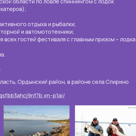
кой области по ловле спиннингом с лодок
 катеров);
активного отдыха и рыбалки;
торной и автомототехники;
 всех гостей фестиваля с главным призом – лодка
а.
.
ласть, Ордынский район, в районе села Спирино
bqsfbb3ahcj9nf7b.xn--p1ai/