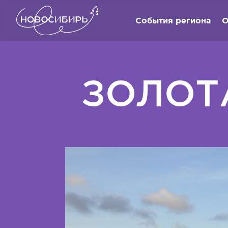
События региона
О
ЗОЛОТА