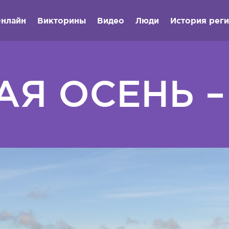
нлайн
Викторины
Видео
Люди
История рег
Я ОСЕНЬ –