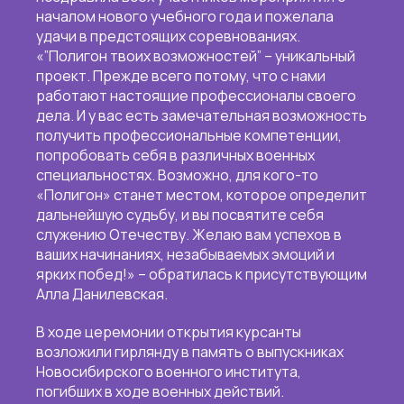
началом нового учебного года и пожелала
удачи в предстоящих соревнованиях.
«”Полигон твоих возможностей” – уникальный
проект. Прежде всего потому, что с нами
работают настоящие профессионалы своего
дела. И у вас есть замечательная возможность
получить профессиональные компетенции,
попробовать себя в различных военных
специальностях. Возможно, для кого-то
«Полигон» станет местом, которое определит
дальнейшую судьбу, и вы посвятите себя
служению Отечеству. Желаю вам успехов в
ваших начинаниях, незабываемых эмоций и
ярких побед!» – обратилась к присутствующим
Алла Данилевская.
В ходе церемонии открытия курсанты
возложили гирлянду в память о выпускниках
Новосибирского военного института,
погибших в ходе военных действий.