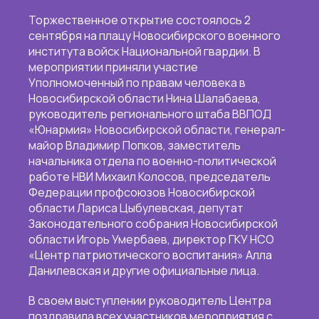
Торжественное открытие состоялось 2
сентября на плацу Новосибирского военного
института войск Национальной гвардии. В
мероприятии приняли участие
Уполномоченный по правам человека в
Новосибирской области Нина Шалабаева,
руководитель регионального штаба ВВПОД
«Юнармия» Новосибирской области, генерал-
майор Владимир Попков, заместитель
начальника отдела по военно-политической
работе НВИ Михаил Колосов, председатель
Федерации профсоюзов Новосибирской
области Лариса Цыбулевская, депутат
Законодательного собрания Новосибирской
области Игорь Умербаев, директор ГКУ НСО
«Центр патриотического воспитания» Алла
Данилевская и другие официальные лица.
В своем выступлении руководитель Центра
поздравила всех участников мероприятия с