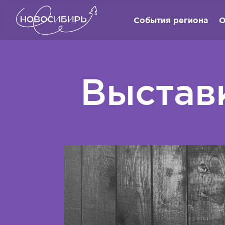
События региона
О
Выстав