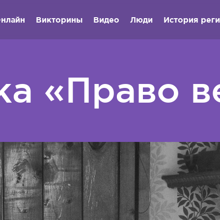
нлайн
Викторины
Видео
Люди
История рег
ка «Право 