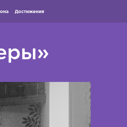
иона
Достижения
веры»