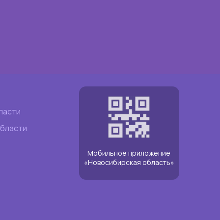
ласти
области
Мобильное приложение
«Новосибирская область»