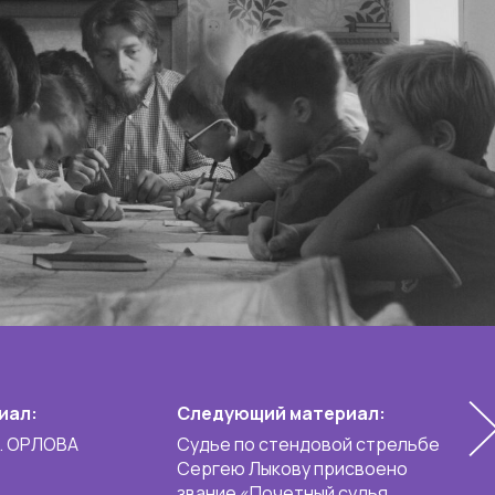
иал:
Следующий материал:
. ОРЛОВА
Судье по стендовой стрельбе
Сергею Лыкову присвоено
звание «Почетный судья