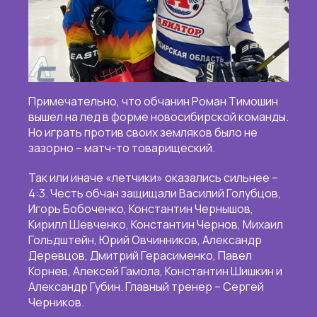
Примечательно, что обчанин Роман Тимошин
вышел на лед в форме новосибирской команды.
Но играть против своих земляков было не
зазорно – матч-то товарищеский.
Так или иначе «летчики» оказались сильнее –
4:3. Честь обчан защищали Василий Голубцов,
Игорь Бобоченко, Константин Чернышов,
Кирилл Шевченко, Константин Чернов, Михаил
Гольдштейн, Юрий Овчинников, Александр
Деревцов, Дмитрий Герасименко, Павел
Корнев, Алексей Гамола, Константин Шишкин и
Александр Губин. Главный тренер – Сергей
Черников.