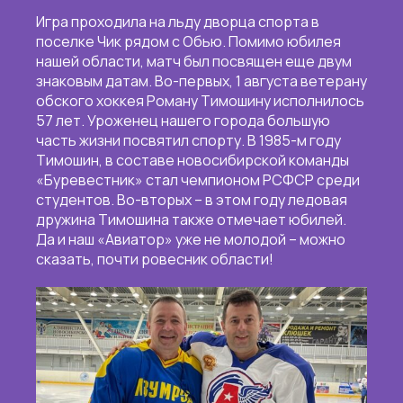
Игра проходила на льду дворца спорта в
поселке Чик рядом с Обью. Помимо юбилея
нашей области, матч был посвящен еще двум
знаковым датам. Во-первых, 1 августа ветерану
обского хоккея Роману Тимошину исполнилось
57 лет. Уроженец нашего города большую
часть жизни посвятил спорту. В 1985-м году
Тимошин, в составе новосибирской команды
«Буревестник» стал чемпионом РСФСР среди
студентов. Во-вторых – в этом году ледовая
дружина Тимошина также отмечает юбилей.
Да и наш «Авиатор» уже не молодой – можно
сказать, почти ровесник области!