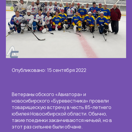
Опубликовано: 15 сентября 2022
Ветераны обского «Авиатора» и
новосибирского «Буревестника» провели
товарищескую встречу в честь 85-летнего
юбилея Новосибирской области. Обычно,
такие поединки заканчиваются ничьей, но в
этот раз сильнее были обчане.