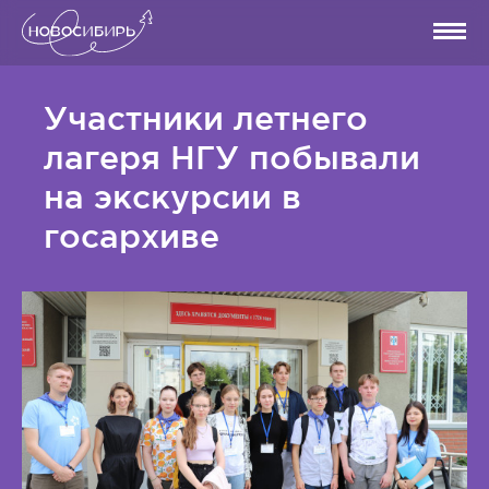
Участники летнего
лагеря НГУ побывали
на экскурсии в
госархиве