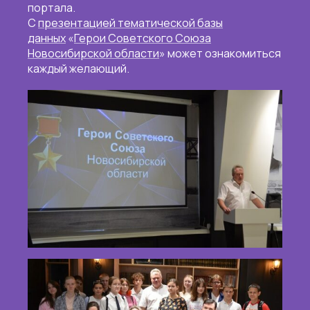
портала.
С
презентацией тематической базы
данных
«
Герои Советского Союза
Новосибирской области
» может ознакомиться
каждый желающий.