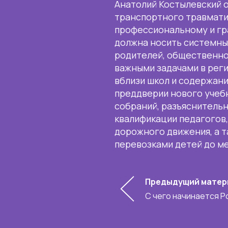
Анатолий Костылевский о
транспортного травмат
профессиональному и г
должна носить системны
родителей, общественно
важными задачами в рег
вблизи школ и содержани
преддверии нового учеб
собраний, разъяснитель
квалификации педагогов
дорожного движения, а 
перевозками детей до ме
Предыдущий матер
С чего начинается Р