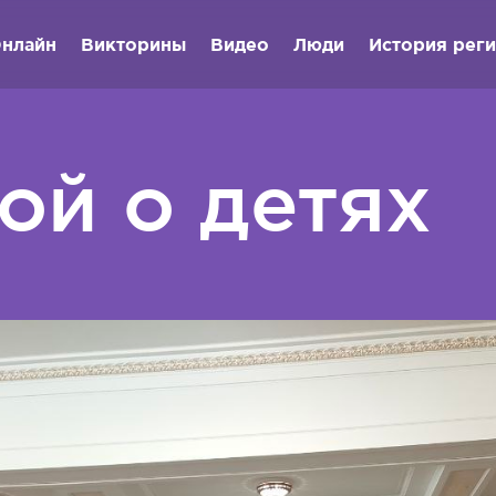
нлайн
Викторины
Видео
Люди
История рег
ой о детях