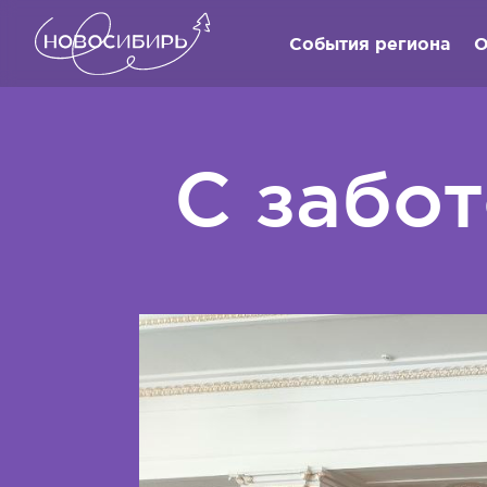
События региона
О
С забот