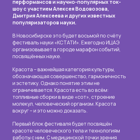
перформансов и научно-популярных ток-
шоу с участием Алексея Водовозова,
Дмитрия Алексеева и других известных
популяризаторов науки.
В Новосибирске это будет восьмой по счёту
фестиваль науки «КСТАТИ». Ежегодно ИЦАЭ
организовывает в городе марафон событий,
посвящённых науке.
Красота – важнейшая категория культуры,
обозначающая совершенство, гармоничность
и эстетику. Однако понятие этим не
ограничивается. Красота есть во всём:
топливные сборки в виде «сот», строение
молекул, человеческий организм. Красота
вокруг – и это можно доказать.
Первый блок фестиваля будет посвящён
красоте человеческого тела и технологиям
работы с ним. С медицинской точки зрения