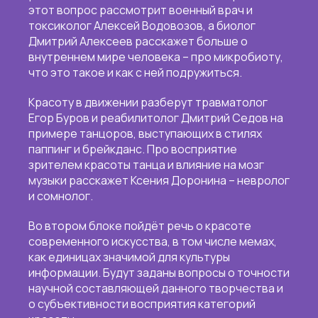
этот вопрос рассмотрит военный врач и
токсиколог Алексей Водовозов, а биолог
Дмитрий Алексеев расскажет больше о
внутреннем мире человека – про микробиоту,
что это такое и как с ней подружиться.
Красоту в движении разберут травматолог
Егор Буров и реабилитолог Дмитрий Седов на
примере танцоров, выступающих в стилях
паппинг и брейкданс. Про восприятие
зрителем красоты танца и влияние на мозг
музыки расскажет Ксения Доронина – невролог
и сомнолог.
Во втором блоке пойдёт речь о красоте
современного искусства, в том числе мемах,
как единицах значимой для культуры
информации. Будут заданы вопросы о точности
научной составляющей данного творчества и
о субъективности восприятия категорий