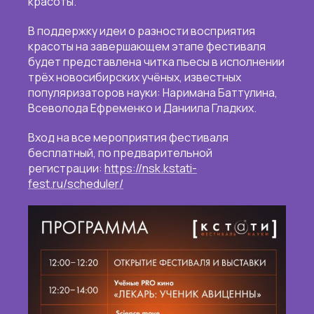
красоты.
В поддержку идеи о разности восприятия
красоты на завершающем этапе фестиваля
будет представлена читка пьесы в исполнении
трёх новосибирских учёных, известных
популяризаторов науки: Наримана Баттулина,
Всеволода Ефременко и Даниила Гладких.
Вход на все мероприятия фестиваля
бесплатный, по предварительной
регистрации:
https://nsk.kstati-
fest.ru/scheduler/