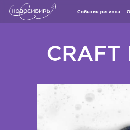
События региона
О
CRAFT 