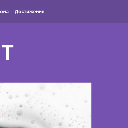
иона
Достижения
HT